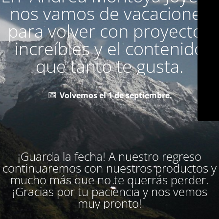
nos vamos de vacaciones
para volver con proyectos
increíbles y el contenido
que tanto te gusta.
📅
Volvemos el 1 de septiembre.
¡Guarda la fecha! A nuestro regreso
continuaremos con nuestros productos y
mucho más que no te querrás perder.
¡Gracias por tu paciencia y nos vemos
muy pronto!